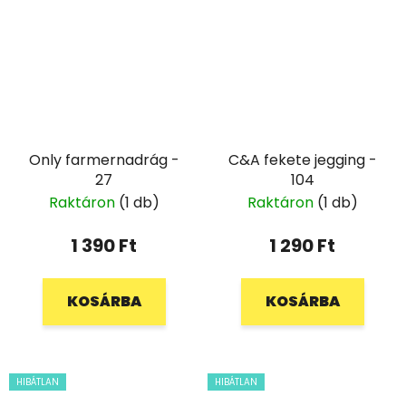
Only farmernadrág -
C&A fekete jegging -
27
104
Raktáron
(1 db)
Raktáron
(1 db)
1 390 Ft
1 290 Ft
KOSÁRBA
KOSÁRBA
HIBÁTLAN
HIBÁTLAN