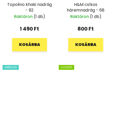
Topolino khaki nadrág
H&M csíkos
- 92
háremnadrág - 68
Raktáron
(1 db)
Raktáron
(1 db)
1 490 Ft
800 Ft
KOSÁRBA
KOSÁRBA
HIBÁTLAN
ÚJSZERŰ