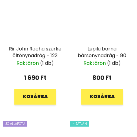
Rir John Rocha szürke
Lupilu barna
öltönynadrág - 122
bársonynadrág - 80
Raktáron
(1 db)
Raktáron
(1 db)
1 690 Ft
800 Ft
KOSÁRBA
KOSÁRBA
JÓ ÁLLAPOTÚ
HIBÁTLAN