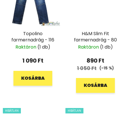
Topolino
H&M Slim Fit
farmernadrág - 116
farmernadrág - 80
Raktáron
(1 db)
Raktáron
(1 db)
1 090 Ft
890 Ft
1 050 Ft
(–15 %)
KOSÁRBA
KOSÁRBA
HIBÁTLAN
HIBÁTLAN