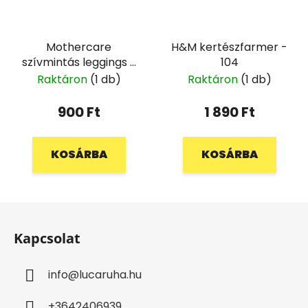
Mothercare
H&M kertészfarmer -
szívmintás leggings -
104
80
Raktáron
(1 db)
Raktáron
(1 db)
900 Ft
1 890 Ft
KOSÁRBA
KOSÁRBA
L
á
Kapcsolat
b
l
info
@
lucaruha.hu
é
c
+3642406939