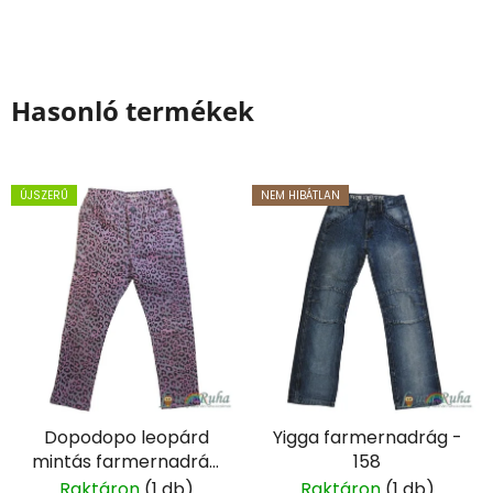
Hasonló termékek
ÚJSZERŰ
NEM HIBÁTLAN
Dopodopo leopárd
Yigga farmernadrág -
mintás farmernadrág
158
- 98
Raktáron
(1 db)
Raktáron
(1 db)