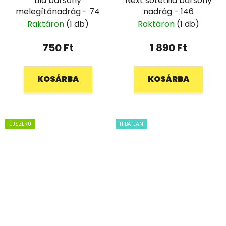
Lila bársony
Next sötétlila bársony
melegítőnadrág - 74
nadrág - 146
Raktáron
(1 db)
Raktáron
(1 db)
750 Ft
1 890 Ft
KOSÁRBA
KOSÁRBA
ÚJSZERŰ
HIBÁTLAN