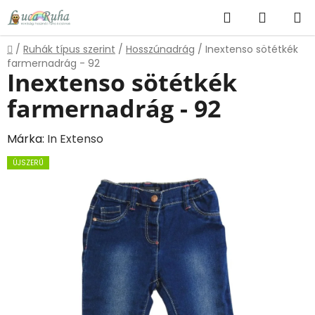
Ugrás
Keresés
KOSÁR
a
fő
Kezdőlap
/
Ruhák típus szerint
/
Hosszúnadrág
/
Inextenso sötétkék
tartalomhoz
farmernadrág - 92
Inextenso sötétkék
farmernadrág - 92
Márka:
In Extenso
ÚJSZERŰ