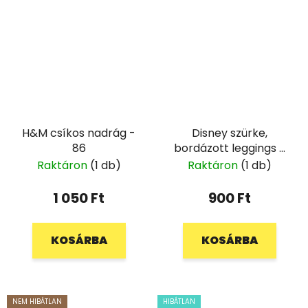
H&M csíkos nadrág -
Disney szürke,
86
bordázott leggings -
86
Raktáron
(1 db)
Raktáron
(1 db)
1 050 Ft
900 Ft
KOSÁRBA
KOSÁRBA
NEM HIBÁTLAN
HIBÁTLAN