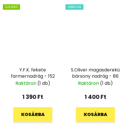
ÚJSZERŰ
HIBÁTLAN
Y.F.K. fekete
S.Oliver magasderekú
farmernadrág - 152
bársony nadrág - 86
Raktáron
(1 db)
Raktáron
(1 db)
1 390 Ft
1 400 Ft
KOSÁRBA
KOSÁRBA