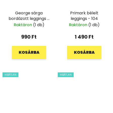
George sárga
Primark bélelt
bordázott leggings -
leggings - 104
98/104
Raktáron
(1 db)
Raktáron
(1 db)
990 Ft
1 490 Ft
KOSÁRBA
KOSÁRBA
HIBÁTLAN
HIBÁTLAN