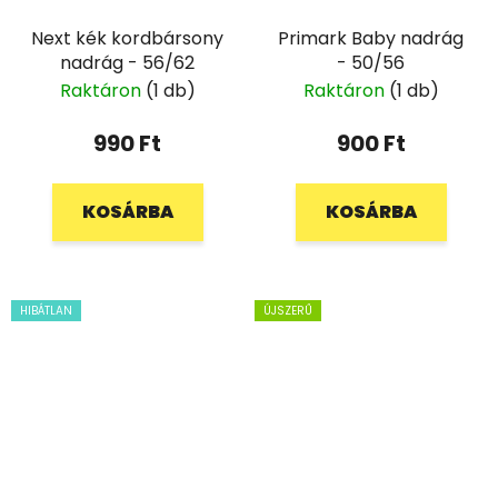
Next kék kordbársony
Primark Baby nadrág
nadrág - 56/62
- 50/56
Raktáron
(1 db)
Raktáron
(1 db)
990 Ft
900 Ft
KOSÁRBA
KOSÁRBA
HIBÁTLAN
ÚJSZERŰ