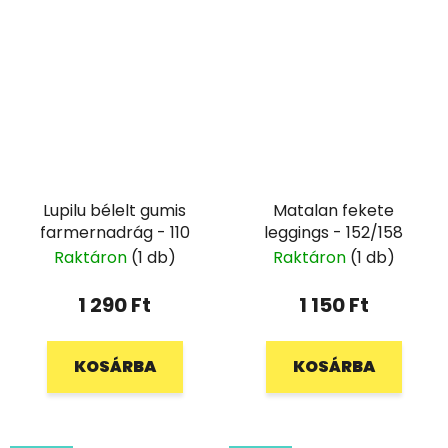
Lupilu bélelt gumis
Matalan fekete
farmernadrág - 110
leggings - 152/158
Raktáron
(1 db)
Raktáron
(1 db)
1 290 Ft
1 150 Ft
KOSÁRBA
KOSÁRBA