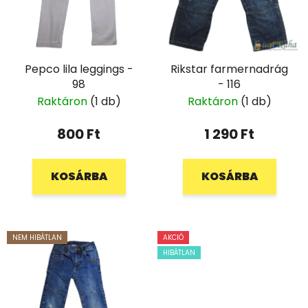
Pepco lila leggings -
Rikstar farmernadrág
98
- 116
Raktáron
(1 db)
Raktáron
(1 db)
800 Ft
1 290 Ft
KOSÁRBA
KOSÁRBA
NEM HIBÁTLAN
AKCIÓ
HIBÁTLAN