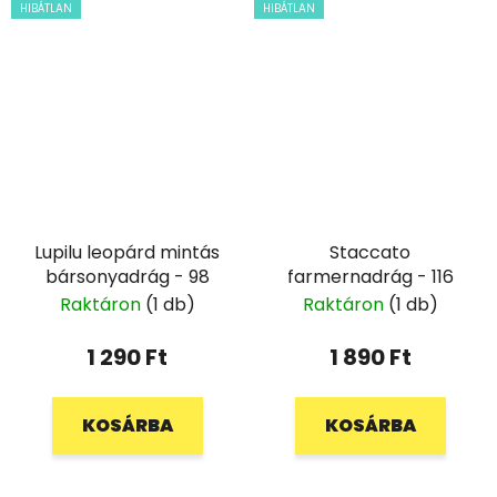
HIBÁTLAN
HIBÁTLAN
Lupilu leopárd mintás
Staccato
bársonyadrág - 98
farmernadrág - 116
Raktáron
(1 db)
Raktáron
(1 db)
1 290 Ft
1 890 Ft
KOSÁRBA
KOSÁRBA