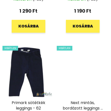
1 290 Ft
1 190 Ft
KOSÁRBA
KOSÁRBA
HIBÁTLAN
HIBÁTLAN
Primark sötétkék
Next mintás,
leggings - 62
bordázott leggings -