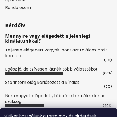
Rendelésem
Kérdőív
Mennyire vagy elégedett a jelenlegi
kínálatunkkal?
Teljesen elégedett vagyok, pont azt találom, amit
keresek
(0%)
Egész jó, de szívesen látnék több választékot
(60%)
Szerintem elég korlátozott a kínálat
(0%)
Nem vagyok elégedett, többféle termékre lenne
szükség
(40%)
Szavazatok száma:
10
Sütiket használunk a tartalmak és hirdetések