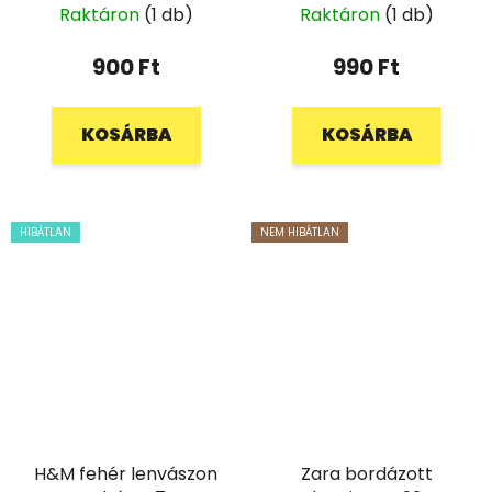
80
Raktáron
(1 db)
Raktáron
(1 db)
900 Ft
990 Ft
KOSÁRBA
KOSÁRBA
HIBÁTLAN
NEM HIBÁTLAN
H&M fehér lenvászon
Zara bordázott