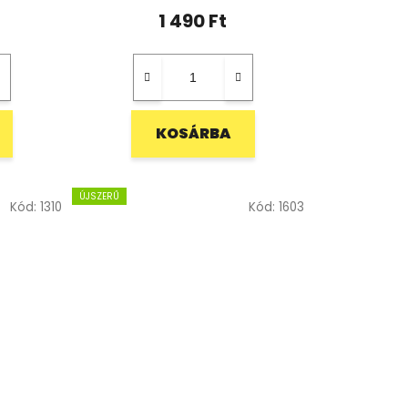
1 490 Ft
KOSÁRBA
ÚJSZERŰ
Kód:
1310
Kód:
1603