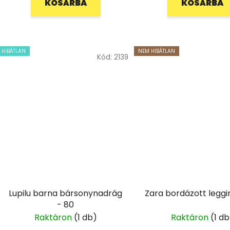
KOSÁRBA
KOSÁRBA
HIBÁTLAN
NEM HIBÁTLAN
Kód:
2139
Lupilu barna bársonynadrág
Zara bordázott leggi
- 80
Raktáron
(1 db)
Raktáron
(1 db