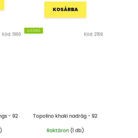
KOSÁRBA
ÚJSZERŰ
Kód:
1960
Kód:
2159
ngs - 92
Topolino khaki nadrág - 92
)
Raktáron
(1 db)