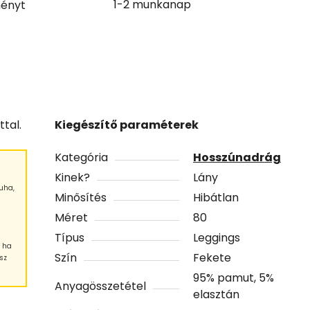
1-2 munkanap
ényt
tal.
Kiegészítő paraméterek
Kategória
Hosszúnadrág
Kinek?
Lány
uha,
Minősítés
Hibátlan
Méret
80
Típus
Leggings
, ha
Szín
Fekete
sz
95% pamut, 5%
Anyagösszetétel
elasztán