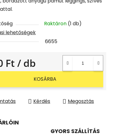
, bordázott anyagú pamut leggings, szíves
attal.
tőség
Raktáron
(1 db)
tási lehetőségek
6655
0 Ft
/ db
gár:
KOSÁRBA
mtatás
Kérdés
Megosztás
ÁRLÓIN
GYORS SZÁLLÍTÁS