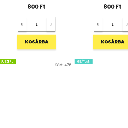
800 Ft
800 Ft
KOSÁRBA
KOSÁRBA
ÚJSZERŰ
HIBÁTLAN
Kód:
426