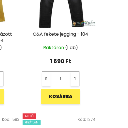
ázott
C&A fekete jegging - 104
04
)
Raktáron
(1 db)
1 690 Ft
KOSÁRBA
AKCIÓ
Kód:
1593
Kód:
1374
HIBÁTLAN