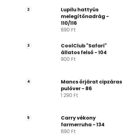
ó
p
Lupilu hattyús
melegítőnadrág -
a
110/116
n
890 Ft
e
l
CoolClub "Safari"
állatos felső - 104
900 Ft
Mancs őrjárat cipzáras
pulóver - 86
1 290 Ft
Carry vékony
farmerruha - 134
890 Ft