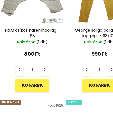
H&M csíkos háremnadrág -
George sárga bord
68
leggings - 98/1
Raktáron
(1 db)
Raktáron
(1 db
800 Ft
990 Ft
KOSÁRBA
KOSÁRBA
NEM HIBÁTLAN
HIBÁTLAN
Kód:
1828