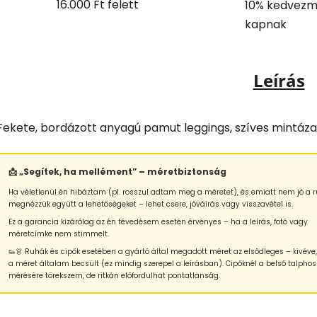
16.000 Ft felett
10% kedvezm
kapnak
Leírás
Fekete, bordázott anyagú pamut leggings, szíves mintázat
📩 „Segítek, ha mellément” – méretbiztonság
Ha véletlenül én hibáztam (pl. rosszul adtam meg a méretet), és emiatt nem jó a r
megnézzük együtt a lehetőségeket – lehet csere, jóváírás vagy visszavétel is.
Ez a garancia kizárólag az én tévedésem esetén érvényes – ha a leírás, fotó vagy
méretcímke nem stimmelt.
👟👗 Ruhák és cipők esetében a gyártó által megadott méret az elsődleges – kivéve
a méret általam becsült (ez mindig szerepel a leírásban). Cipőknél a belső talphos
mérésére törekszem, de ritkán előfordulhat pontatlanság.