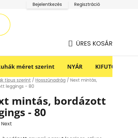
Bejelentkezés
Regisztráció
LucaBaba Klub adatkezelési tájékoztató
Fogyasztóvédel
ÜRES KOSÁR
KOSÁR
uhák méret szerint
NYÁR
KIFUTÓ -70%
lap
k típus szerint
/
Hosszúnadrág
/
Next mintás,
tt leggings - 80
xt mintás, bordázott
gings - 80
:
Next