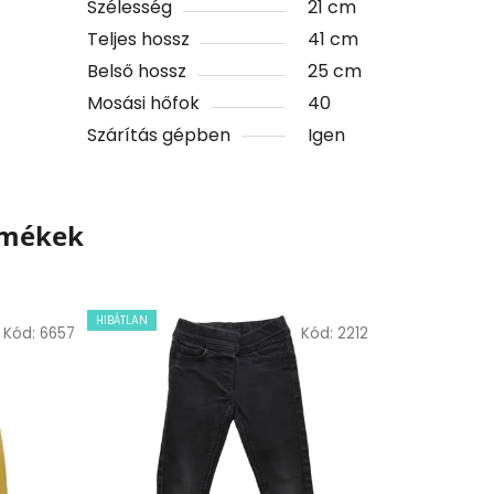
Szélesség
21 cm
Teljes hossz
41 cm
Belső hossz
25 cm
Mosási hőfok
40
Szárítás gépben
Igen
rmékek
HIBÁTLAN
Kód:
6657
Kód:
2212