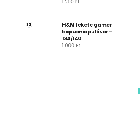
1 290 Ft
H&M fekete gamer
kapucnis pulóver -
134/140
1 000 Ft