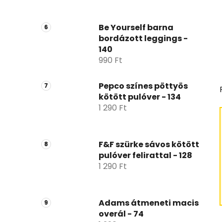
Be Yourself barna
bordázott leggings -
140
990 Ft
Pepco színes pöttyös
kötött pulóver - 134
1 290 Ft
F&F szürke sávos kötött
pulóver felirattal - 128
1 290 Ft
Adams átmeneti macis
overál - 74