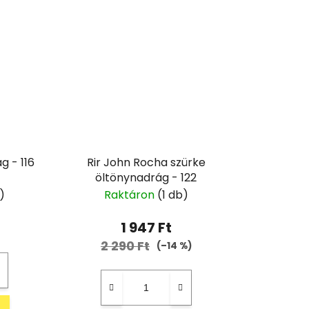
g - 116
Rir John Rocha szürke
öltönynadrág - 122
)
Raktáron
(1 db)
1 947 Ft
2 290 Ft
(–14 %)