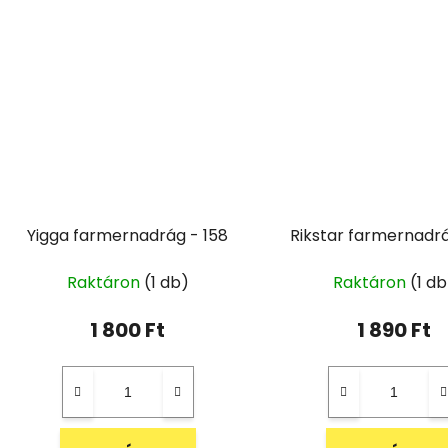
Yigga farmernadrág - 158
Rikstar farmernadrá
Raktáron
(1 db)
Raktáron
(1 db
1 800 Ft
1 890 Ft