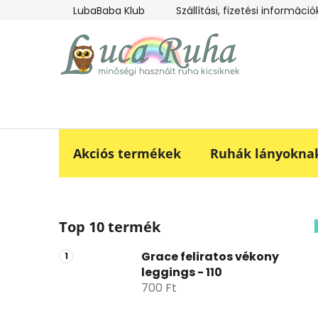
Ugrás
LubaBaba Klub
Szállítási, fizetési információ
a
fő
tartalomhoz
Akciós termékek
Ruhák lányokna
O
Top 10 termék
l
d
Grace feliratos vékony
a
leggings - 110
l
700 Ft
s