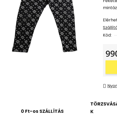
Fekete
mintáz
Elérhe
Szállí
Kód:
99
Egysé
Nyo
TÖRZSVÁS
0 Ft-os SZÁLLÍTÁS
K