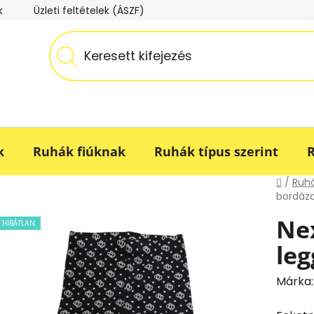
k
Üzleti feltételek (ÁSZF)
Adatkezelési tájékoztató
k
Ruhák fiúknak
Ruhák típus szerint
R
Kezdő
/
Ruhá
bordázo
Ne
HIBÁTLAN
leg
Márka