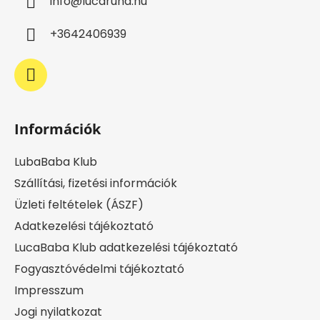
info
@
lucaruha.hu
é
c
+3642406939
Információk
LubaBaba Klub
Szállítási, fizetési információk
Üzleti feltételek (ÁSZF)
Adatkezelési tájékoztató
LucaBaba Klub adatkezelési tájékoztató
Fogyasztóvédelmi tájékoztató
Impresszum
Jogi nyilatkozat