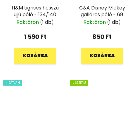
H&M tigrises hosszú
C&A Disney Mickey
ujjú póló - 134/140
galléros póló - 68
Raktáron
(1 db)
Raktáron
(1 db)
1 590 Ft
850 Ft
KOSÁRBA
KOSÁRBA
HIBÁTLAN
ÚJSZERŰ