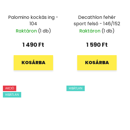
Palomino kockás ing -
Decathlon fehér
104
sport felső - 146/152
Raktáron
(1 db)
Raktáron
(1 db)
1 490 Ft
1 590 Ft
KOSÁRBA
KOSÁRBA
AKCIÓ
HIBÁTLAN
HIBÁTLAN