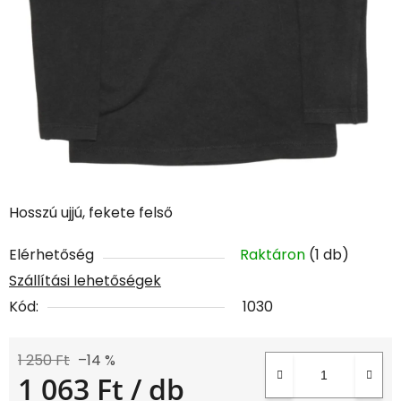
Hosszú ujjú, fekete felső
Elérhetőség
Raktáron
(1 db)
Szállítási lehetőségek
Kód:
1030
1 250 Ft
–14 %
1 063 Ft
/ db