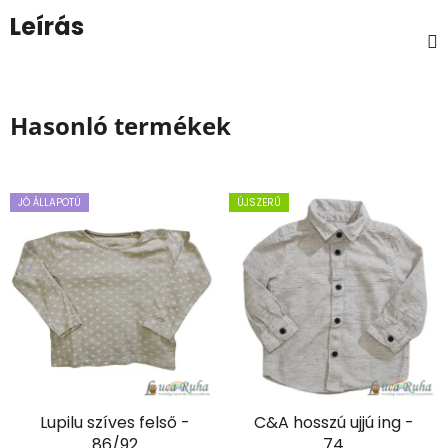
Leírás
Hasonló termékek
JÓ ÁLLAPOTÚ
ÚJSZERŰ
Lupilu szíves felső -
C&A hosszú ujjú ing -
86/92
74