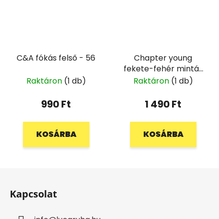
C&A fókás felső - 56
Chapter young
fekete-fehér mintás
blúz - 146/152
Raktáron
(1 db)
Raktáron
(1 db)
990 Ft
1 490 Ft
KOSÁRBA
KOSÁRBA
L
á
Kapcsolat
b
l