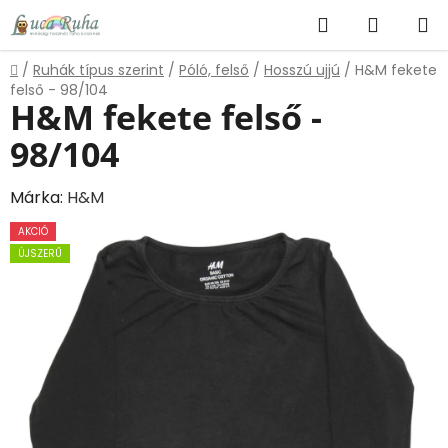
Ugrás
Keresés
KOSÁR
a
fő
Kezdőlap
/
Ruhák típus szerint
/
Póló, felső
/
Hosszú ujjú
/
H&M fekete
tartalomhoz
felső - 98/104
H&M fekete felső -
98/104
Márka:
H&M
AKCIÓ
ÚJSZERŰ