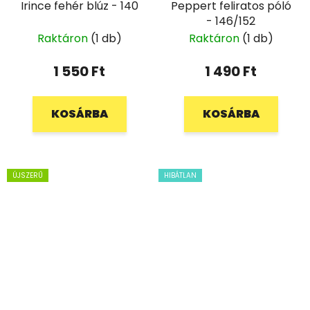
Irince fehér blúz - 140
Peppert feliratos póló
- 146/152
Raktáron
(1 db)
Raktáron
(1 db)
1 550 Ft
1 490 Ft
KOSÁRBA
KOSÁRBA
ÚJSZERŰ
HIBÁTLAN