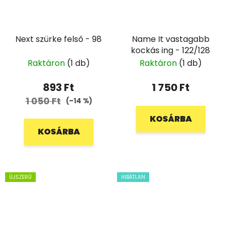
Next szürke felső - 98
Name It vastagabb
kockás ing - 122/128
Raktáron
(1 db)
Raktáron
(1 db)
893 Ft
1 750 Ft
1 050 Ft
(–14 %)
KOSÁRBA
KOSÁRBA
ÚJSZERŰ
HIBÁTLAN