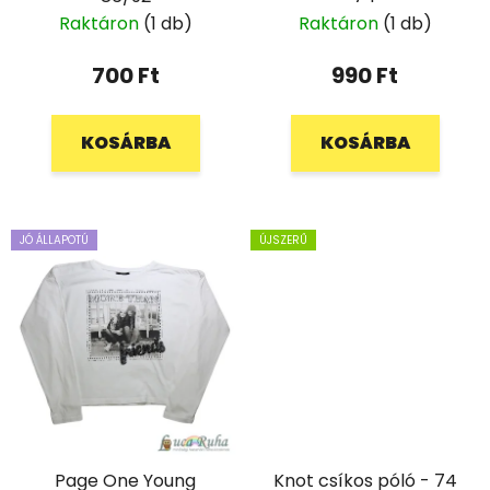
Raktáron
(1 db)
Raktáron
(1 db)
700 Ft
990 Ft
KOSÁRBA
KOSÁRBA
JÓ ÁLLAPOTÚ
ÚJSZERŰ
Page One Young
Knot csíkos póló - 74