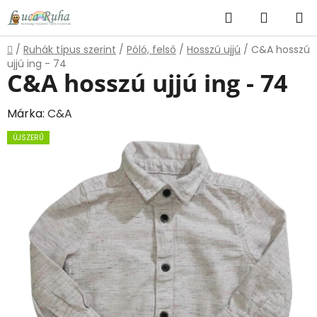
Ugrás
Keresés
KOSÁR
a
fő
Kezdőlap
/
Ruhák típus szerint
/
Póló, felső
/
Hosszú ujjú
/
C&A hosszú
tartalomhoz
ujjú ing - 74
C&A hosszú ujjú ing - 74
Márka:
C&A
ÚJSZERŰ