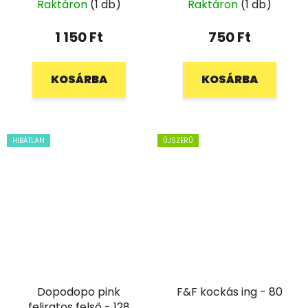
Raktáron
(1 db)
Raktáron
(1 db)
1 150 Ft
750 Ft
KOSÁRBA
KOSÁRBA
HIBÁTLAN
ÚJSZERŰ
Dopodopo pink
F&F kockás ing - 80
feliratos felső - 128