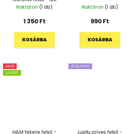
Raktáron
(1 db)
Raktáron
(1 db)
1 350 Ft
990 Ft
KOSÁRBA
KOSÁRBA
AKCIÓ
JÓ ÁLLAPOTÚ
ÚJSZERŰ
H&M fekete felső -
Lupilu szíves felső -