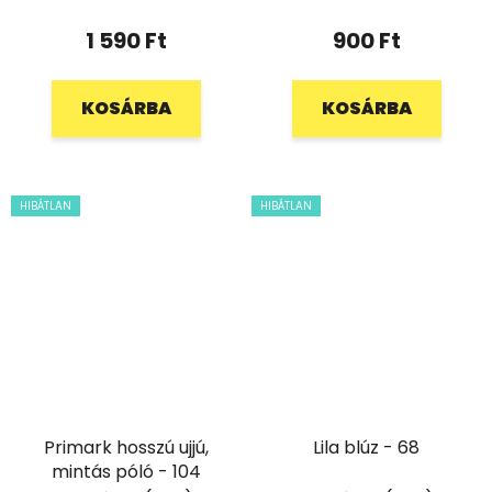
1 590 Ft
900 Ft
KOSÁRBA
KOSÁRBA
HIBÁTLAN
HIBÁTLAN
Primark hosszú ujjú,
Lila blúz - 68
mintás póló - 104