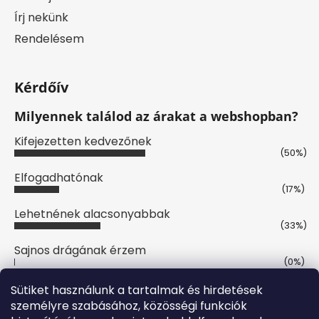
Írj nekünk
Rendelésem
Kérdőív
Milyennek találod az árakat a webshopban?
Kifejezetten kedvezőnek
(50%)
Elfogadhatónak
(17%)
Lehetnének alacsonyabbak
(33%)
Sajnos drágának érzem
(0%)
Szavazatok száma:
12
Sütiket használunk a tartalmak és hirdetések
személyre szabásához, közösségi funkciók