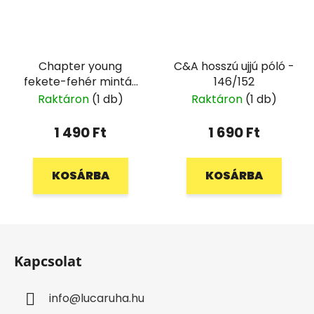
Chapter young
C&A hosszú ujjú póló -
fekete-fehér mintás
146/152
blúz - 146/152
Raktáron
(1 db)
Raktáron
(1 db)
1 490 Ft
1 690 Ft
KOSÁRBA
KOSÁRBA
L
á
Kapcsolat
b
l
info
@
lucaruha.hu
é