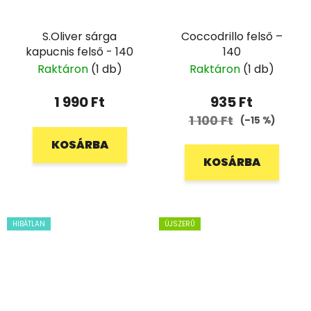
S.Oliver sárga
Coccodrillo felső –
kapucnis felső - 140
140
Raktáron
(1 db)
Raktáron
(1 db)
1 990 Ft
935 Ft
1 100 Ft
(–15 %)
KOSÁRBA
KOSÁRBA
HIBÁTLAN
ÚJSZERŰ