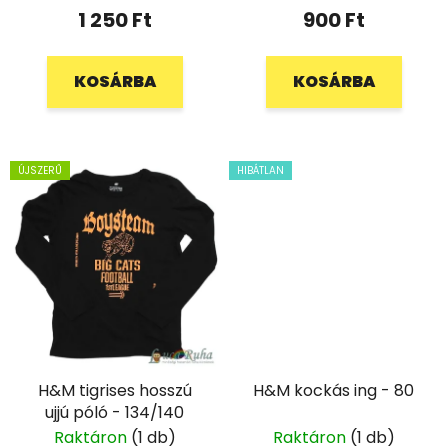
1 250 Ft
900 Ft
KOSÁRBA
KOSÁRBA
ÚJSZERŰ
HIBÁTLAN
H&M tigrises hosszú
H&M kockás ing - 80
ujjú póló - 134/140
Raktáron
(1 db)
Raktáron
(1 db)