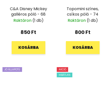
C&A Disney Mickey
Topomini színes,
galléros póló - 68
csíkos póló - 74
Raktáron
(1 db)
Raktáron
(1 db)
850 Ft
800 Ft
KOSÁRBA
KOSÁRBA
JÓ ÁLLAPOTÚ
AKCIÓ
HIBÁTLAN