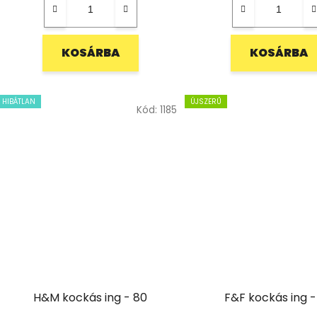
KOSÁRBA
KOSÁRBA
HIBÁTLAN
ÚJSZERŰ
Kód:
1185
H&M kockás ing - 80
F&F kockás ing -