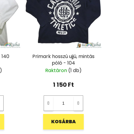
- 140
Primark hosszú ujjú, mintás
póló - 104
)
Raktáron
(1 db)
1 150 Ft
KOSÁRBA