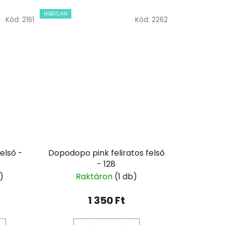
HIBÁTLAN
Kód:
2161
Kód:
2262
első -
Dopodopo pink feliratos felső
- 128
)
Raktáron
(1 db)
1 350 Ft