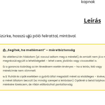
kapnak
Leírás
Szürke, hosszú ujjú póló felirattal, mintával.
📩 „Segítek, ha mellément” – méretbiztonság
Ha véletlenül én hibáztam (pl. rosszul adtam meg a méretet), és emiatt nem jó a r
megnézzük együtt a lehetőségeket – lehet csere, jóváírás vagy visszavétel is.
Ez a garancia kizárólag az én tévedésem esetén érvényes – ha a leírás, fotó vagy
méretcímke nem stimmelt.
👟👗 Ruhák és cipők esetében a gyártó által megadott méret az elsődleges – kivéve
a méret általam becsült (ez mindig szerepel a leírásban). Cipőknél a belső talphos
mérésére törekszem, de ritkán előfordulhat pontatlanság.