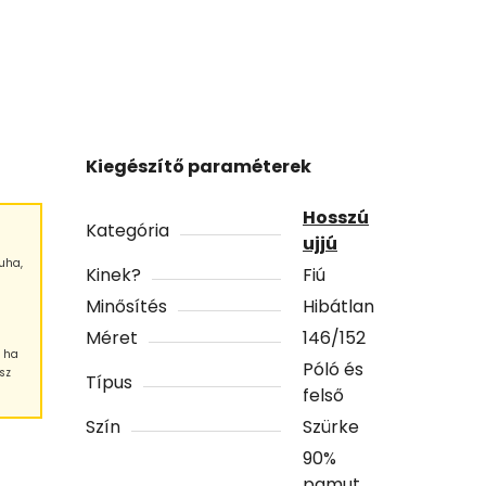
Kiegészítő paraméterek
Hosszú
Kategória
ujjú
uha,
Kinek?
Fiú
Minősítés
Hibátlan
Méret
146/152
, ha
Póló és
sz
Típus
felső
Szín
Szürke
90%
pamut,