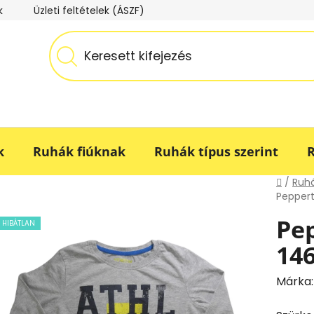
k
Üzleti feltételek (ÁSZF)
Adatkezelési tájékoztató
k
Ruhák fiúknak
Ruhák típus szerint
R
Kezdő
/
Ruhá
Peppert 
Pep
HIBÁTLAN
14
Márka