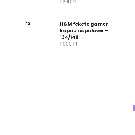
1 290 Ft
H&M fekete gamer
kapucnis pulóver -
134/140
1 000 Ft