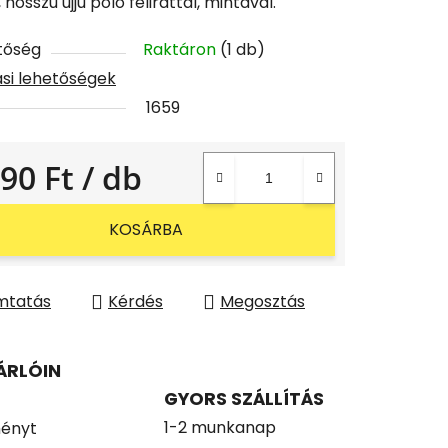
 hosszú ujjú póló felirattal, mintával.
tőség
Raktáron
(1 db)
tási lehetőségek
1659
490 Ft
/ db
gár:
KOSÁRBA
mtatás
Kérdés
Megosztás
ÁRLÓIN
GYORS SZÁLLÍTÁS
1-2 munkanap
ényt