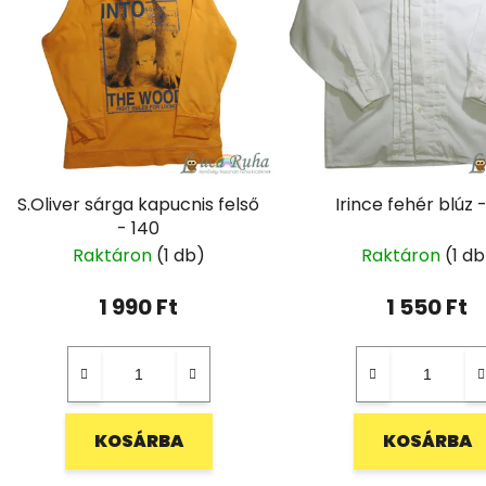
S.Oliver sárga kapucnis felső
Irince fehér blúz 
- 140
Raktáron
(1 db)
Raktáron
(1 db
1 990 Ft
1 550 Ft
KOSÁRBA
KOSÁRBA