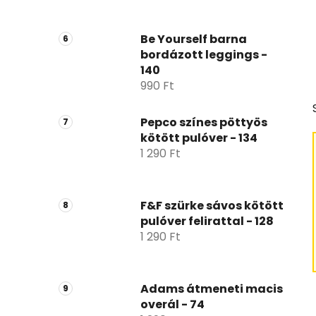
Be Yourself barna
bordázott leggings -
140
990 Ft
Pepco színes pöttyös
kötött pulóver - 134
1 290 Ft
F&F szürke sávos kötött
pulóver felirattal - 128
1 290 Ft
Adams átmeneti macis
overál - 74