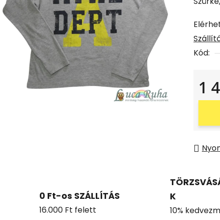
Szürke,
Elérhe
Szállí
Kód:
1 
Egysé
Nyo
TÖRZSVÁS
0 Ft-os SZÁLLÍTÁS
K
16.000 Ft felett
10% kedvezm