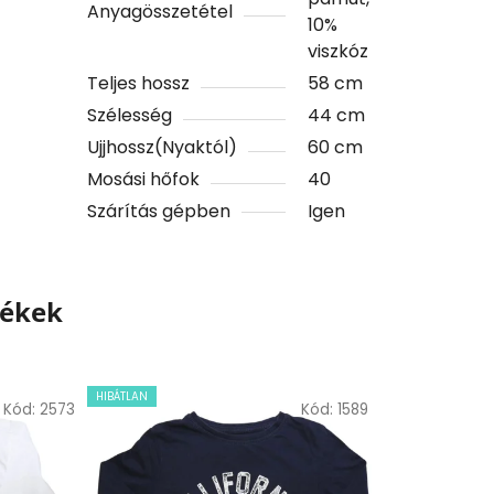
Anyagösszetétel
10%
viszkóz
Teljes hossz
58 cm
Szélesség
44 cm
Ujjhossz(Nyaktól)
60 cm
Mosási hőfok
40
Szárítás gépben
Igen
mékek
HIBÁTLAN
Kód:
2573
Kód:
1589