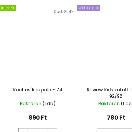
ÚJSZERŰ
JÓ ÁLLAPOTÚ
Kód:
2648
Knot csíkos póló - 74
Review Kids kötött f
92/98
Raktáron
(1 db)
Raktáron
(1 db
890 Ft
780 Ft