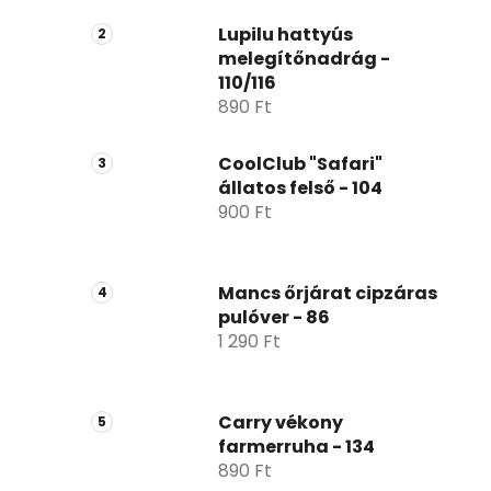
ó
p
Lupilu hattyús
melegítőnadrág -
a
110/116
n
890 Ft
e
l
CoolClub "Safari"
állatos felső - 104
900 Ft
Mancs őrjárat cipzáras
pulóver - 86
1 290 Ft
Carry vékony
farmerruha - 134
890 Ft