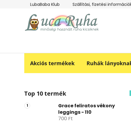
Ugrás
LubaBaba Klub
Szállítási, fizetési információ
a
fő
tartalomhoz
Akciós termékek
Ruhák lányokna
O
Top 10 termék
l
d
Grace feliratos vékony
a
leggings - 110
l
700 Ft
s