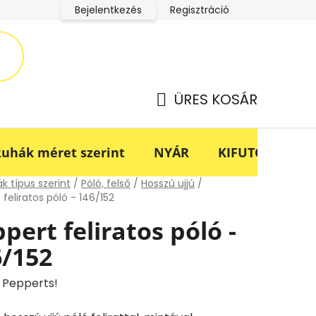
Bejelentkezés
Regisztráció
LucaBaba Klub adatkezelési tájékoztató
Fogyasztóvédel
ÜRES KOSÁR
KOSÁR
uhák méret szerint
NYÁR
KIFUTÓ -70%
lap
k típus szerint
/
Póló, felső
/
Hosszú ujjú
/
feliratos póló - 146/152
pert feliratos póló -
6/152
:
Pepperts!