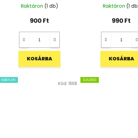
Raktáron
(1 db)
Raktáron
(1 db
900 Ft
990 Ft
KOSÁRBA
KOSÁRBA
HIBÁTLAN
ÚJSZERŰ
Kód:
1668