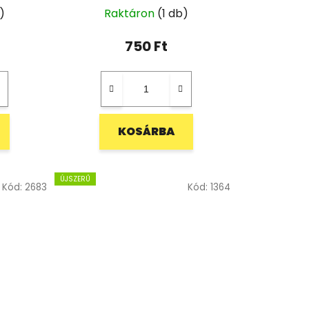
)
Raktáron
(1 db)
750 Ft
KOSÁRBA
ÚJSZERŰ
Kód:
2683
Kód:
1364