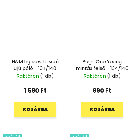
H&M tigrises hosszú
Page One Young
ujjú póló - 134/140
mintás felső - 134/140
Raktáron
(1 db)
Raktáron
(1 db)
1 590 Ft
990 Ft
KOSÁRBA
KOSÁRBA
HIBÁTLAN
HIBÁTLAN