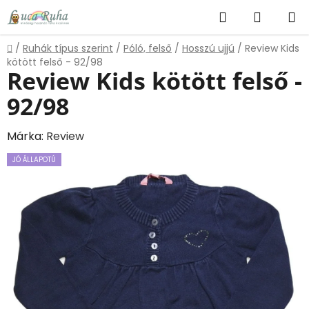
Ugrás
Keresés
KOSÁR
a
fő
Kezdőlap
/
Ruhák típus szerint
/
Póló, felső
/
Hosszú ujjú
/
Review Kids
tartalomhoz
kötött felső - 92/98
Review Kids kötött felső -
92/98
Márka:
Review
JÓ ÁLLAPOTÚ