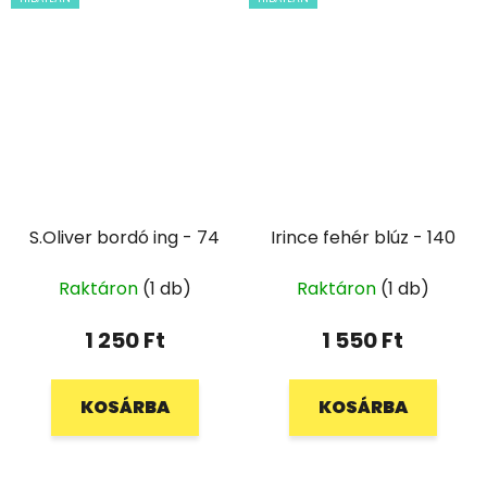
S.Oliver bordó ing - 74
Irince fehér blúz - 140
Raktáron
(1 db)
Raktáron
(1 db)
1 250 Ft
1 550 Ft
KOSÁRBA
KOSÁRBA