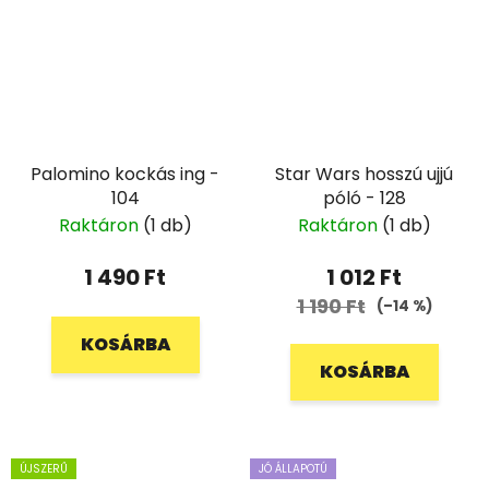
Palomino kockás ing -
Star Wars hosszú ujjú
104
póló - 128
Raktáron
(1 db)
Raktáron
(1 db)
1 490 Ft
1 012 Ft
1 190 Ft
(–14 %)
KOSÁRBA
KOSÁRBA
ÚJSZERŰ
JÓ ÁLLAPOTÚ