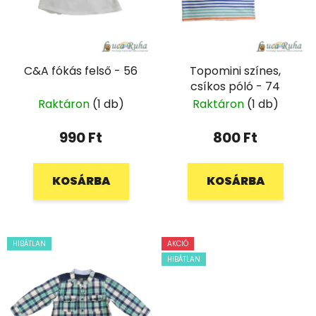
C&A fókás felső - 56
Topomini színes,
csíkos póló - 74
Raktáron
(1 db)
Raktáron
(1 db)
990 Ft
800 Ft
KOSÁRBA
KOSÁRBA
HIBÁTLAN
AKCIÓ
HIBÁTLAN