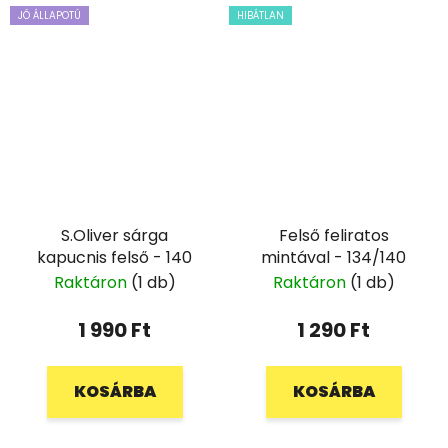
JÓ ÁLLAPOTÚ
HIBÁTLAN
S.Oliver sárga
Felső feliratos
kapucnis felső - 140
mintával - 134/140
Raktáron
(1 db)
Raktáron
(1 db)
1 990 Ft
1 290 Ft
KOSÁRBA
KOSÁRBA