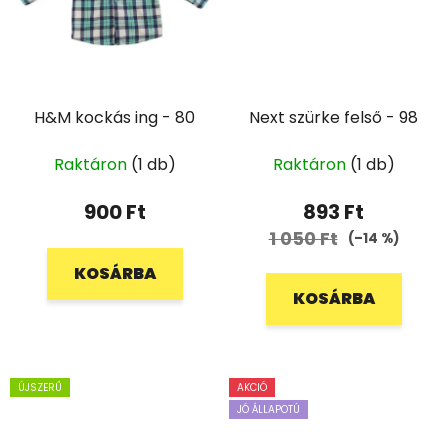
H&M kockás ing - 80
Next szürke felső - 98
Raktáron
(1 db)
Raktáron
(1 db)
900 Ft
893 Ft
1 050 Ft
(–14 %)
KOSÁRBA
KOSÁRBA
ÚJSZERŰ
AKCIÓ
JÓ ÁLLAPOTÚ