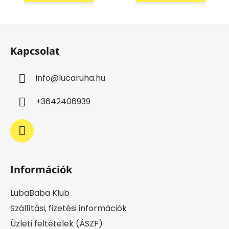
L
á
Kapcsolat
b
l
info
@
lucaruha.hu
é
c
+3642406939
Információk
LubaBaba Klub
Szállítási, fizetési információk
Üzleti feltételek (ÁSZF)