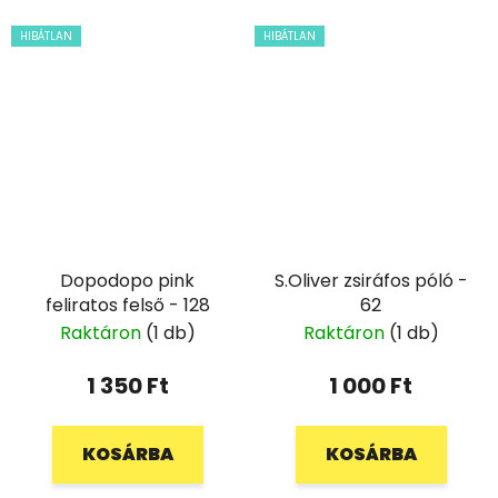
HIBÁTLAN
HIBÁTLAN
Dopodopo pink
S.Oliver zsiráfos póló -
feliratos felső - 128
62
Raktáron
(1 db)
Raktáron
(1 db)
1 350 Ft
1 000 Ft
KOSÁRBA
KOSÁRBA