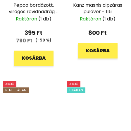
Pepco bordázott,
Kanz masnis cipzáras
virágos rövidnadrág -
pulóver - 116
92
Raktáron
(1 db)
Raktáron
(1 db)
395 Ft
800 Ft
790 Ft
(–50 %)
KOSÁRBA
KOSÁRBA
AKCIÓ
AKCIÓ
NEM HIBÁTLAN
HIBÁTLAN