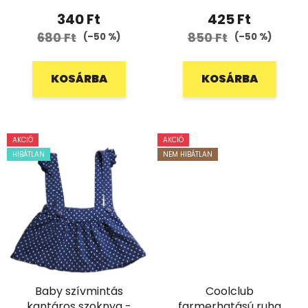
340 Ft
425 Ft
680 Ft
850 Ft
(–50 %)
(–50 %)
KOSÁRBA
KOSÁRBA
AKCIÓ
AKCIÓ
HIBÁTLAN
NEM HIBÁTLAN
Baby szívmintás
Coolclub
kantáros szoknya -
farmerhatású ruha