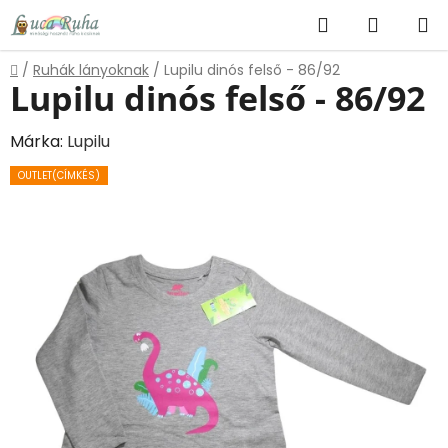
Ugrás
Keresés
KOSÁR
a
fő
Kezdőlap
/
Ruhák lányoknak
/
Lupilu dinós felső - 86/92
tartalomhoz
Lupilu dinós felső - 86/92
Márka:
Lupilu
OUTLET(CÍMKÉS)