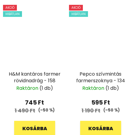
AKCIÓ
AKCIÓ
HIBÁTLAN
HIBÁTLAN
H&M kantáros farmer
Pepco szívmintás
rövidnadrág - 158
farmerszoknya - 134
Raktáron
(1 db)
Raktáron
(1 db)
745 Ft
595 Ft
1 490 Ft
1 190 Ft
(–50 %)
(–50 %)
KOSÁRBA
KOSÁRBA