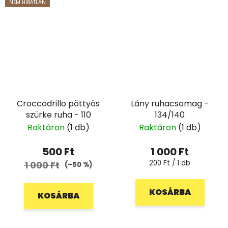
NEM HIBÁTLAN
Croccodrillo pöttyös
Lány ruhacsomag -
szürke ruha - 110
134/140
Raktáron
(1 db)
Raktáron
(1 db)
500 Ft
1 000 Ft
Egységár:
200 Ft / 1 db
1 000 Ft
(–50 %)
KOSÁRBA
KOSÁRBA