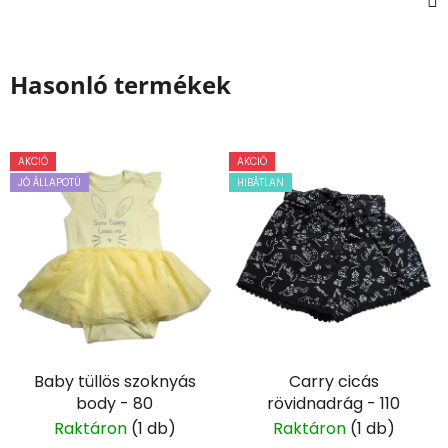
Hasonló termékek
AKCIÓ
AKCIÓ
JÓ ÁLLAPOTÚ
HIBÁTLAN
Baby tüllös szoknyás
Carry cicás
body - 80
rövidnadrág - 110
Raktáron
(1 db)
Raktáron
(1 db)