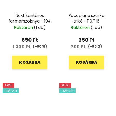
Next kantáros
Pocopiano szürke
farmerszoknya - 104
trikó - 110/116
Raktáron
(1 db)
Raktáron
(1 db)
650 Ft
350 Ft
1 300 Ft
700 Ft
(–50 %)
(–50 %)
KOSÁRBA
KOSÁRBA
AKCIÓ
AKCIÓ
HIBÁTLAN
HIBÁTLAN