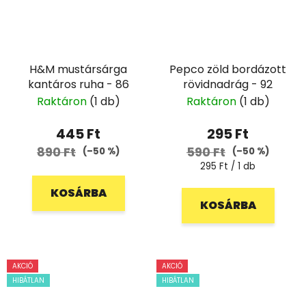
H&M mustársárga
Pepco zöld bordázott
kantáros ruha - 86
rövidnadrág - 92
Raktáron
(1 db)
Raktáron
(1 db)
445 Ft
295 Ft
890 Ft
590 Ft
(–50 %)
(–50 %)
Egységár:
295 Ft / 1 db
KOSÁRBA
KOSÁRBA
AKCIÓ
AKCIÓ
HIBÁTLAN
HIBÁTLAN