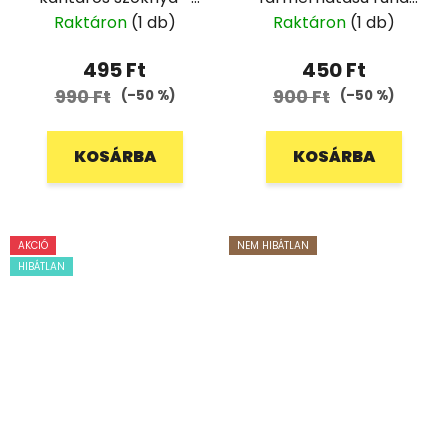
86
csipkével - 110
Raktáron
(1 db)
Raktáron
(1 db)
495 Ft
450 Ft
990 Ft
900 Ft
(–50 %)
(–50 %)
KOSÁRBA
KOSÁRBA
AKCIÓ
NEM HIBÁTLAN
HIBÁTLAN