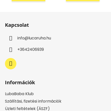
L
á
Kapcsolat
b
l
info
@
lucaruha.hu
é
c
+3642406939
Információk
LubaBaba Klub
Szállítási, fizetési információk
Üzleti feltételek (ÁSZF)