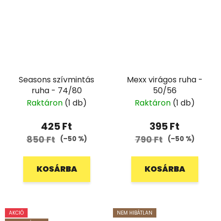
Seasons szívmintás
Mexx virágos ruha -
ruha - 74/80
50/56
Raktáron
(1 db)
Raktáron
(1 db)
425 Ft
395 Ft
850 Ft
790 Ft
(–50 %)
(–50 %)
KOSÁRBA
KOSÁRBA
AKCIÓ
NEM HIBÁTLAN