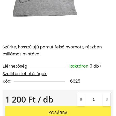
Szürke, hosszú ujjú pamut felső nyomott, részben
csillámos mintával.
Elérhetőség
Raktáron
(1 db)
Szállítási lehetőségek
Kód:
6625
1 200 Ft
/ db
Egységár:
KOSÁRBA