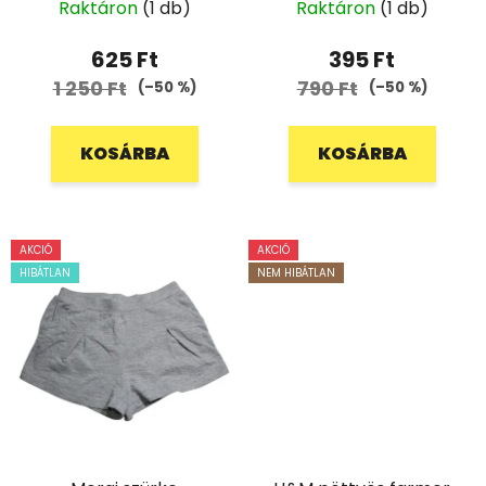
Raktáron
(1 db)
Raktáron
(1 db)
625 Ft
395 Ft
1 250 Ft
790 Ft
(–50 %)
(–50 %)
KOSÁRBA
KOSÁRBA
AKCIÓ
AKCIÓ
HIBÁTLAN
NEM HIBÁTLAN