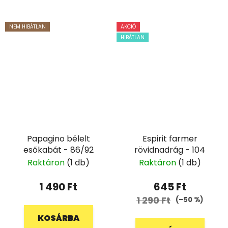
NEM HIBÁTLAN
AKCIÓ
HIBÁTLAN
Papagino bélelt
Espirit farmer
esőkabát - 86/92
rövidnadrág - 104
Raktáron
(1 db)
Raktáron
(1 db)
1 490 Ft
645 Ft
1 290 Ft
(–50 %)
KOSÁRBA