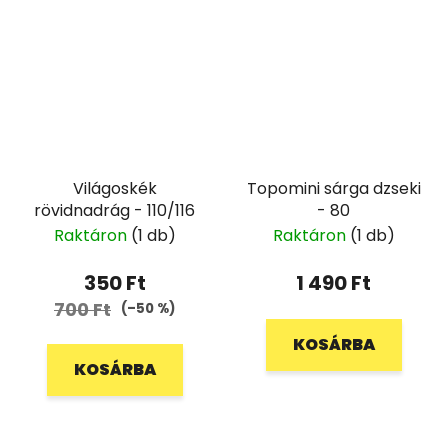
Világoskék
Topomini sárga dzseki
rövidnadrág - 110/116
- 80
Raktáron
(1 db)
Raktáron
(1 db)
350 Ft
1 490 Ft
700 Ft
(–50 %)
KOSÁRBA
KOSÁRBA