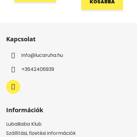
KOSÁRBA
L
á
Kapcsolat
b
l
info
@
lucaruha.hu
é
c
+3642406939
Információk
LubaBaba Klub
Szállítási, fizetési információk