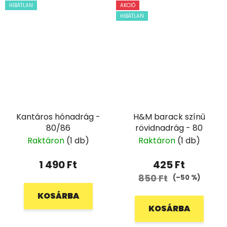
HIBÁTLAN
AKCIÓ
HIBÁTLAN
Kantáros hónadrág -
H&M barack színű
80/86
rövidnadrág - 80
Raktáron
(1 db)
Raktáron
(1 db)
1 490 Ft
425 Ft
850 Ft
(–50 %)
KOSÁRBA
KOSÁRBA