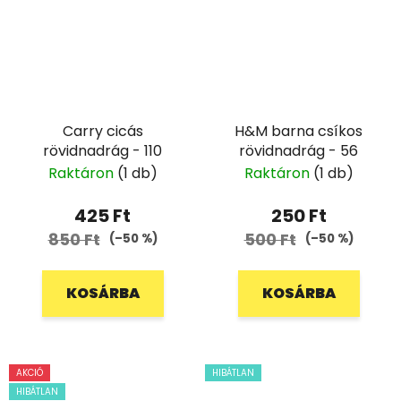
Carry cicás
H&M barna csíkos
rövidnadrág - 110
rövidnadrág - 56
Raktáron
(1 db)
Raktáron
(1 db)
425 Ft
250 Ft
850 Ft
500 Ft
(–50 %)
(–50 %)
KOSÁRBA
KOSÁRBA
AKCIÓ
HIBÁTLAN
HIBÁTLAN