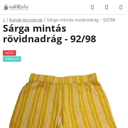
Ugrás
Keresés
KOSÁR
a
fő
Kezdőlap
/
Ruhák lányoknak
/
Sárga mintás rövidnadrág - 92/98
tartalomhoz
Sárga mintás
rövidnadrág - 92/98
AKCIÓ
HIBÁTLAN