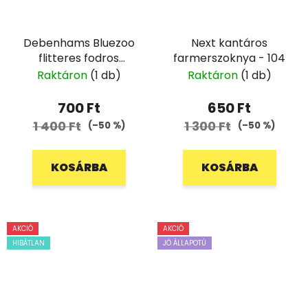
Debenhams Bluezoo
Next kantáros
flitteres fodros
farmerszoknya - 104
szoknya - 122/128
Raktáron
(1 db)
Raktáron
(1 db)
700 Ft
650 Ft
1 400 Ft
1 300 Ft
(–50 %)
(–50 %)
KOSÁRBA
KOSÁRBA
AKCIÓ
AKCIÓ
HIBÁTLAN
JÓ ÁLLAPOTÚ