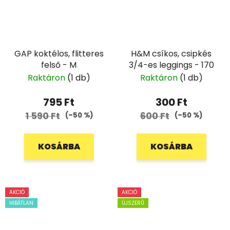
GAP koktélos, flitteres
H&M csíkos, csipkés
felső - M
3/4-es leggings - 170
Raktáron
(1 db)
Raktáron
(1 db)
795 Ft
300 Ft
1 590 Ft
600 Ft
(–50 %)
(–50 %)
KOSÁRBA
KOSÁRBA
AKCIÓ
AKCIÓ
HIBÁTLAN
ÚJSZERŰ