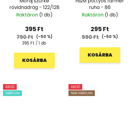
Moraj szürke
H&M pöttyös farmer
rövidnadrág - 122/128
ruha - 86
Raktáron
(1 db)
Raktáron
(1 db)
395 Ft
295 Ft
790 Ft
590 Ft
(–50 %)
(–50 %)
Egységár:
395 Ft / 1 db
KOSÁRBA
KOSÁRBA
AKCIÓ
AKCIÓ
HIBÁTLAN
NEM HIBÁTLAN