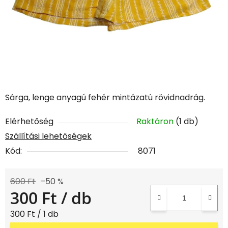
Sárga, lenge anyagú fehér mintázatú rövidnadrág.
Elérhetőség
Raktáron
(1 db)
Szállítási lehetőségek
Kód:
8071
600 Ft
–50 %
300 Ft
/ db
Egységár:
300 Ft / 1 db