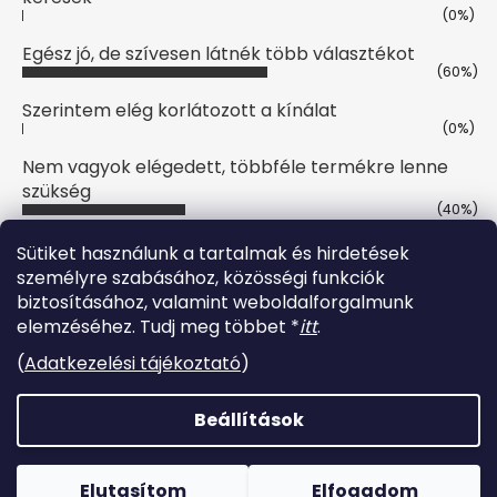
(0%)
Egész jó, de szívesen látnék több választékot
(60%)
Szerintem elég korlátozott a kínálat
(0%)
Nem vagyok elégedett, többféle termékre lenne
szükség
(40%)
Szavazatok száma:
10
Sütiket használunk a tartalmak és hirdetések
személyre szabásához, közösségi funkciók
biztosításához, valamint weboldalforgalmunk
Online fizetési lehetőséget biztosítunk
elemzéséhez. Tudj meg többet *
itt
.
(
Adatkezelési tájékoztató
)
Beállítások
Shoptet készítette
Elutasítom
Elfogadom
Copyright 2026
Lucaruha
. Minden jog fenntartva.