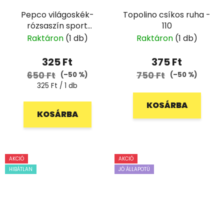
Pepco világoskék-
Topolino csíkos ruha -
rózsaszín sport
110
rövidnadrág - 128
Raktáron
(1 db)
Raktáron
(1 db)
325 Ft
375 Ft
650 Ft
750 Ft
(–50 %)
(–50 %)
Egységár:
325 Ft / 1 db
KOSÁRBA
KOSÁRBA
AKCIÓ
AKCIÓ
HIBÁTLAN
JÓ ÁLLAPOTÚ