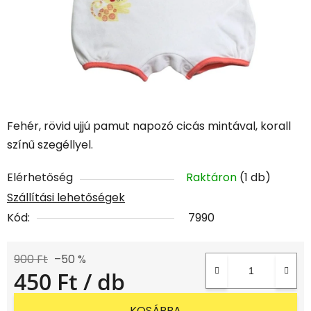
Fehér, rövid ujjú pamut napozó cicás mintával, korall
színű szegéllyel.
Elérhetőség
Raktáron
(1 db)
Szállítási lehetőségek
Kód:
7990
900 Ft
–50 %
450 Ft
/ db
Egységár:
KOSÁRBA