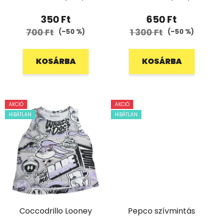
350 Ft
650 Ft
700 Ft
1 300 Ft
(–50 %)
(–50 %)
KOSÁRBA
KOSÁRBA
AKCIÓ
AKCIÓ
HIBÁTLAN
HIBÁTLAN
Coccodrillo Looney
Pepco szívmintás