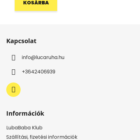
KOSÁRBA
L
á
Kapcsolat
b
l
info
@
lucaruha.hu
é
c
+3642406939
Információk
LubaBaba Klub
Szállítási, fizetési információk