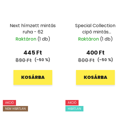
Next hímzett mintás
Special Collection
ruha - 62
cipő mintás
hagymaruha - 104/110
Raktáron
(1 db)
Raktáron
(1 db)
445 Ft
400 Ft
890 Ft
800 Ft
(–50 %)
(–50 %)
KOSÁRBA
KOSÁRBA
AKCIÓ
AKCIÓ
NEM HIBÁTLAN
HIBÁTLAN