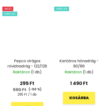
AKCIÓ
HIBÁTLAN
HIBÁTLAN
Pepco virágos
Kantáros hónadrág -
rövidnadrág - 122/128
80/86
Raktáron
(1 db)
Raktáron
(1 db)
295 Ft
1 490 Ft
590 Ft
(–50 %)
Egységár:
295 Ft / 1 db
KOSÁRBA