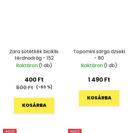
Zara sötétkék biciklis
Topomini sárga dzseki
térdnadrág - 152
- 80
Raktáron
(1 db)
Raktáron
(1 db)
400 Ft
1 490 Ft
800 Ft
(–50 %)
KOSÁRBA
KOSÁRBA
AKCIÓ
AKCIÓ