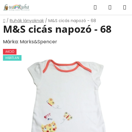
Ugrás
Keresés
KOSÁR
a
fő
Kezdőlap
/
Ruhák lányoknak
/
M&S cicás napozó - 68
tartalomhoz
M&S cicás napozó - 68
Márka:
Marks&Spencer
AKCIÓ
HIBÁTLAN