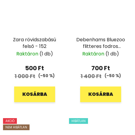
Zara rövidszabású
Debenhams Bluezoo
felső - 152
flitteres fodros
szoknya - 122/128
Raktáron
(1 db)
Raktáron
(1 db)
500 Ft
700 Ft
1 000 Ft
1 400 Ft
(–50 %)
(–50 %)
KOSÁRBA
KOSÁRBA
AKCIÓ
HIBÁTLAN
NEM HIBÁTLAN