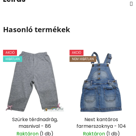
Hasonló termékek
AKCIÓ
AKCIÓ
HIBÁTLAN
NEM HIBÁTLAN
Szürke térdnadrág,
Next kantáros
masnival - 86
farmerszoknya - 104
Raktáron
(1 db)
Raktáron
(1 db)