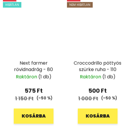
HIBÁTLAN
NEM HIBÁTLAN
Next farmer
Croccodrillo pöttyös
rövidnadrág - 80
szürke ruha - 110
Raktáron
(1 db)
Raktáron
(1 db)
575 Ft
500 Ft
1 150 Ft
1 000 Ft
(–50 %)
(–50 %)
KOSÁRBA
KOSÁRBA