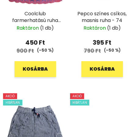
Coolclub
Pepco színes csíkos,
farmerhatású ruha
masnis ruha - 74
csipkével - 110
Raktáron
(1 db)
Raktáron
(1 db)
450 Ft
395 Ft
900 Ft
790 Ft
(–50 %)
(–50 %)
KOSÁRBA
KOSÁRBA
AKCIÓ
AKCIÓ
HIBÁTLAN
HIBÁTLAN