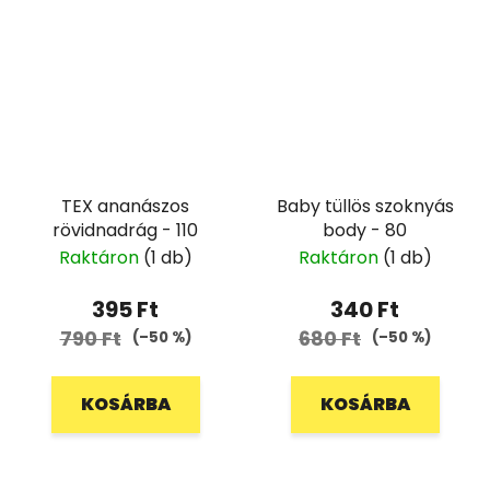
TEX ananászos
Baby tüllös szoknyás
rövidnadrág - 110
body - 80
Raktáron
(1 db)
Raktáron
(1 db)
395 Ft
340 Ft
790 Ft
680 Ft
(–50 %)
(–50 %)
KOSÁRBA
KOSÁRBA