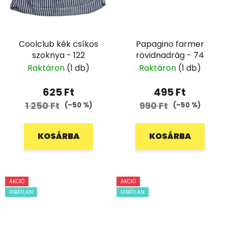
Coolclub kék csíkos
Papagino farmer
szoknya - 122
rövidnadrág - 74
Raktáron
(1 db)
Raktáron
(1 db)
625 Ft
495 Ft
1 250 Ft
990 Ft
(–50 %)
(–50 %)
KOSÁRBA
KOSÁRBA
AKCIÓ
AKCIÓ
HIBÁTLAN
HIBÁTLAN