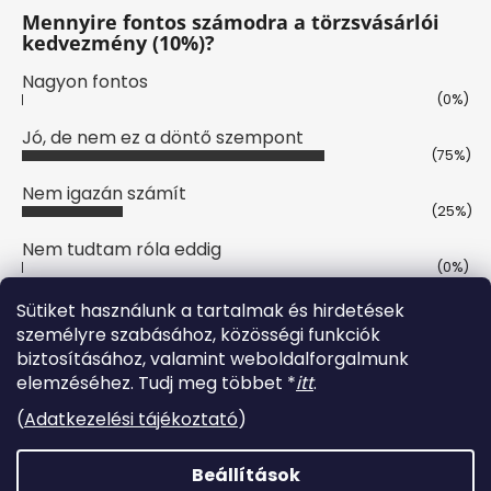
Mennyire fontos számodra a törzsvásárlói
kedvezmény (10%)?
Nagyon fontos
(0%)
Jó, de nem ez a döntő szempont
(75%)
Nem igazán számít
(25%)
Nem tudtam róla eddig
(0%)
Szavazatok száma:
8
Sütiket használunk a tartalmak és hirdetések
személyre szabásához, közösségi funkciók
biztosításához, valamint weboldalforgalmunk
Online fizetési lehetőséget biztosítunk
elemzéséhez. Tudj meg többet *
itt
.
(
Adatkezelési tájékoztató
)
Beállítások