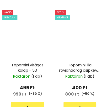
AKCIÓ
AKCIÓ
HIBÁTLAN
HIBÁTLAN
Topomini virágos
Topomini lila
kalap - 50
rövidnadrág csipkével
- 62
Raktáron
(1 db)
Raktáron
(1 db)
495 Ft
400 Ft
990 Ft
800 Ft
(–50 %)
(–50 %)