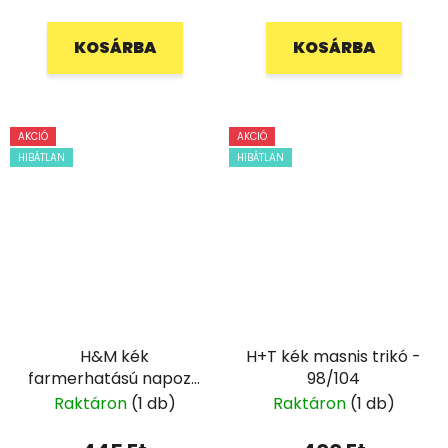
KOSÁRBA
KOSÁRBA
AKCIÓ
AKCIÓ
HIBÁTLAN
HIBÁTLAN
H&M kék
H+T kék masnis trikó -
farmerhatású napozó
98/104
- 68
Raktáron
(1 db)
Raktáron
(1 db)