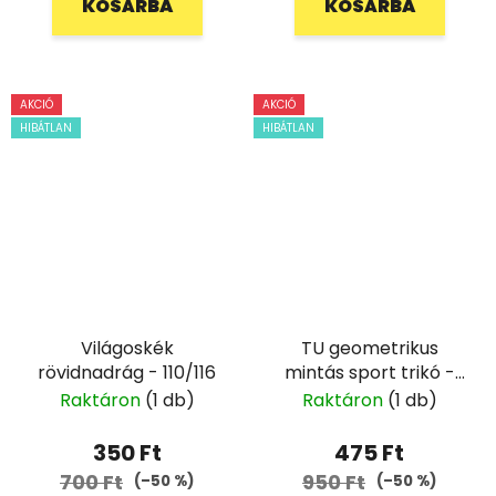
KOSÁRBA
KOSÁRBA
AKCIÓ
AKCIÓ
HIBÁTLAN
HIBÁTLAN
Világoskék
TU geometrikus
rövidnadrág - 110/116
mintás sport trikó -
122
Raktáron
(1 db)
Raktáron
(1 db)
350 Ft
475 Ft
700 Ft
950 Ft
(–50 %)
(–50 %)