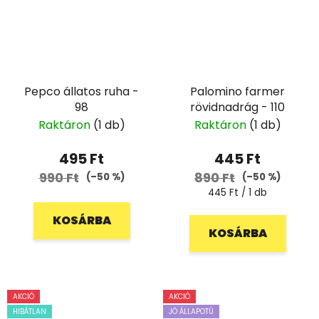
Pepco állatos ruha -
Palomino farmer
98
rövidnadrág - 110
Raktáron
(1 db)
Raktáron
(1 db)
495 Ft
445 Ft
990 Ft
890 Ft
(–50 %)
(–50 %)
Egységár:
445 Ft / 1 db
KOSÁRBA
KOSÁRBA
AKCIÓ
AKCIÓ
HIBÁTLAN
JÓ ÁLLAPOTÚ