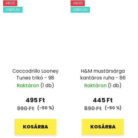
AKCIÓ
AKCIÓ
HIBÁTLAN
HIBÁTLAN
Coccodrillo Looney
H&M mustársárga
Tunes trikó - 98
kantáros ruha - 86
Raktáron
(1 db)
Raktáron
(1 db)
495 Ft
445 Ft
990 Ft
890 Ft
(–50 %)
(–50 %)
KOSÁRBA
KOSÁRBA