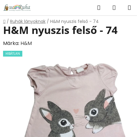
Ugrás
Keresés
KOSÁR
a
fő
Kezdőlap
/
Ruhák lányoknak
/
H&M nyuszis felső - 74
tartalomhoz
H&M nyuszis felső - 74
Márka:
H&M
HIBÁTLAN