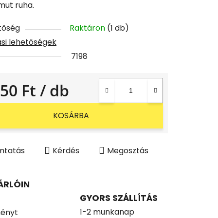
amut ruha.
tőség
Raktáron
(1 db)
tási lehetőségek
7198
250 Ft
/ db
gár:
KOSÁRBA
mtatás
Kérdés
Megosztás
ÁRLÓIN
GYORS SZÁLLÍTÁS
1-2 munkanap
ényt