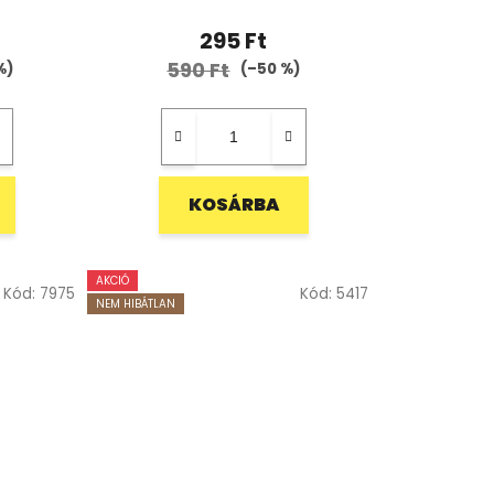
295 Ft
590 Ft
%)
(–50 %)
KOSÁRBA
AKCIÓ
Kód:
7975
Kód:
5417
NEM HIBÁTLAN