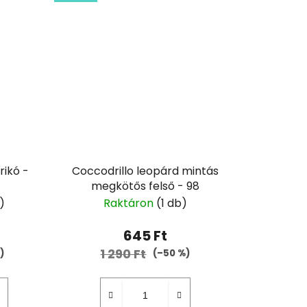
rikó -
Coccodrillo leopárd mintás
megkötős felső - 98
)
Raktáron
(1 db)
645 Ft
1 290 Ft
)
(–50 %)