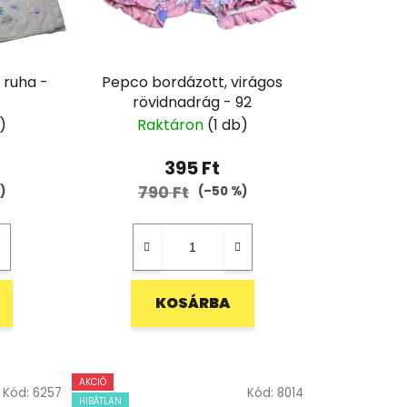
 ruha -
Pepco bordázott, virágos
rövidnadrág - 92
)
Raktáron
(1 db)
395 Ft
790 Ft
)
(–50 %)
KOSÁRBA
AKCIÓ
Kód:
6257
Kód:
8014
HIBÁTLAN