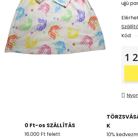
ujjú p
Elérhe
Szállí
Kód:
1 
Egysé
Nyo
TÖRZSVÁS
0 Ft-os SZÁLLÍTÁS
K
16.000 Ft felett
10% kedvezm