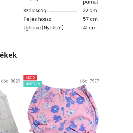
pamut
Szélesség
32 cm
Teljes hossz
57 cm
Ujjhossz(Nyaktól)
41 cm
mékek
AKCIÓ
Kód:
8029
Kód:
7977
HIBÁTLAN