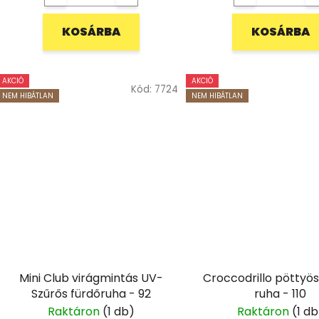
KOSÁRBA
KOSÁRBA
AKCIÓ
AKCIÓ
Kód:
7724
NEM HIBÁTLAN
NEM HIBÁTLAN
Mini Club virágmintás UV-
Croccodrillo pöttyös
Szűrős fürdőruha - 92
ruha - 110
Raktáron
(1 db)
Raktáron
(1 db