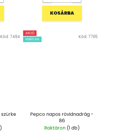
KOSÁRBA
AKCIÓ
Kód:
7494
Kód:
7765
HIBÁTLAN
 szürke
Pepco napos rövidnadrág -
86
)
Raktáron
(1 db)