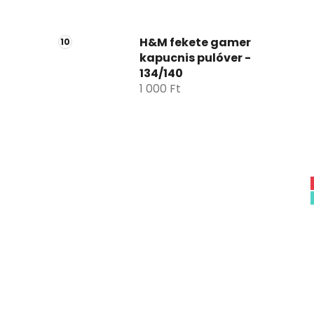
H&M fekete gamer
kapucnis pulóver -
134/140
1 000 Ft