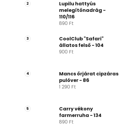
p
Lupilu hattyús
melegítőnadrág -
a
110/116
n
890 Ft
e
l
CoolClub "Safari"
állatos felső - 104
900 Ft
Mancs őrjárat cipzáras
pulóver - 86
1 290 Ft
Carry vékony
farmerruha - 134
890 Ft