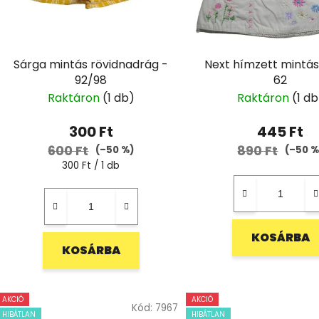
Sárga mintás rövidnadrág -
Next hímzett mintás
92/98
62
Raktáron
(1 db)
Raktáron
(1 db
300 Ft
445 Ft
600 Ft
890 Ft
(–50 %)
(–50 %
Egységár:
300 Ft / 1 db
KOSÁRBA
KOSÁRBA
AKCIÓ
AKCIÓ
Kód:
7967
HIBÁTLAN
HIBÁTLAN