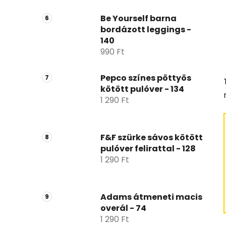
Be Yourself barna
bordázott leggings -
140
990 Ft
Pepco színes pöttyös
kötött pulóver - 134
1 290 Ft
F&F szürke sávos kötött
pulóver felirattal - 128
1 290 Ft
Adams átmeneti macis
overál - 74
1 290 Ft