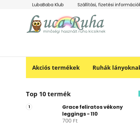
Ugrás
LubaBaba Klub
Szállítási, fizetési információ
a
fő
tartalomhoz
Akciós termékek
Ruhák lányokna
O
Top 10 termék
l
d
Grace feliratos vékony
a
leggings - 110
l
700 Ft
s
ó