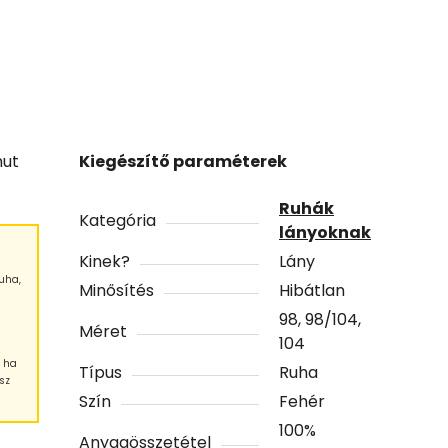
mut
Kiegészítő paraméterek
Ruhák
Kategória
lányoknak
Kinek?
Lány
uha,
Minősítés
Hibátlan
98, 98/104,
Méret
104
, ha
Típus
Ruha
sz
Szín
Fehér
100%
Anyagösszetétel