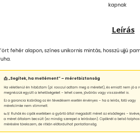
kapnak
Leírás
Tört fehér alapon, színes unikornis mintás, hosszú ujjú pa
ruha.
📩 „Segítek, ha mellément” – méretbiztonság
Ha véletlenül én hibáztam (pl. rosszul adtam meg a méretet), és emiatt nem jó a r
megnézzük együtt a lehetőségeket – lehet csere, jóváírás vagy visszavétel is.
Ez a garancia kizárólag az én tévedésem esetén érvényes – ha a leírás, fotó vagy
méretcímke nem stimmelt.
👟👗 Ruhák és cipők esetében a gyártó által megadott méret az elsődleges – kivéve
a méret általam becsült (ez mindig szerepel a leírásban). Cipőknél a belső talphos
mérésére törekszem, de ritkán előfordulhat pontatlanság.