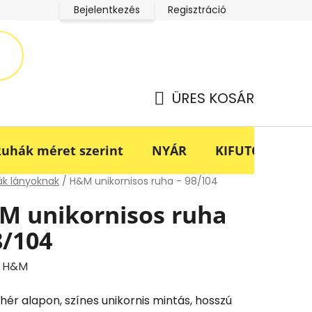
Bejelentkezés
Regisztráció
LucaBaba Klub adatkezelési tájékoztató
Fogyasztóvédel
ÜRES KOSÁR
KOSÁR
uhák méret szerint
NYÁR
KIFUTÓ -70%
lap
k lányoknak
/
H&M unikornisos ruha - 98/104
M unikornisos ruha
8/104
:
H&M
ehér alapon, színes unikornis mintás, hosszú