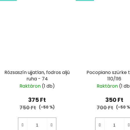
Rózsaszín ujjatlan, fodros aljú
Pocopiano szürke t
ruha - 74
110/116
Raktáron
(1 db)
Raktáron
(1 db
375 Ft
350 Ft
750 Ft
700 Ft
(–50 %)
(–50 %