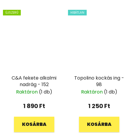
ÚJSZERŰ
HIBÁTLAN
C&A fekete alkalmi
Topolino kockás ing -
nadrág - 152
98
Raktáron
(1 db)
Raktáron
(1 db)
1 890 Ft
1 250 Ft
KOSÁRBA
KOSÁRBA