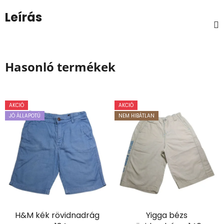
Leírás
Hasonló termékek
AKCIÓ
AKCIÓ
JÓ ÁLLAPOTÚ
NEM HIBÁTLAN
H&M kék rövidnadrág
Yigga bézs