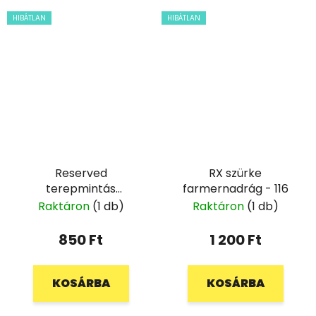
HIBÁTLAN
HIBÁTLAN
Reserved
RX szürke
terepmintás
farmernadrág - 116
oldalzsebes nadrág -
Raktáron
(1 db)
Raktáron
(1 db)
80
850 Ft
1 200 Ft
KOSÁRBA
KOSÁRBA