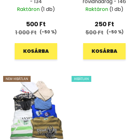
- 134
rövidnadrág - 146
Raktáron
(1 db)
Raktáron
(1 db)
500 Ft
250 Ft
1 000 Ft
500 Ft
(–50 %)
(–50 %)
KOSÁRBA
KOSÁRBA
NEM HIBÁTLAN
HIBÁTLAN