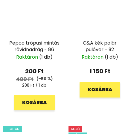
Pepco trópusi mintás
C&A kék polár
rövidnadrág - 86
pulóver - 92
Raktáron
(1 db)
Raktáron
(1 db)
200 Ft
1 150 Ft
400 Ft
(–50 %)
Egységár:
200 Ft / 1 db
KOSÁRBA
KOSÁRBA
HIBÁTLAN
AKCIÓ