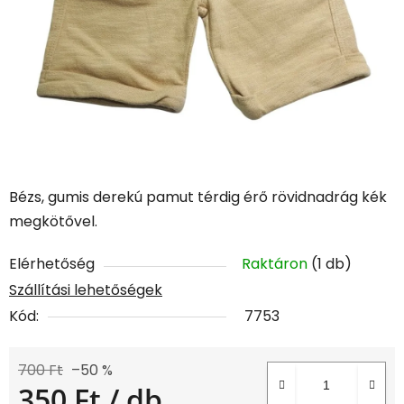
Bézs, gumis derekú pamut térdig érő rövidnadrág kék
megkötővel.
Elérhetőség
Raktáron
(1 db)
Szállítási lehetőségek
Kód:
7753
700 Ft
–50 %
350 Ft
/ db