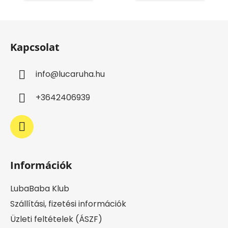
L
á
Kapcsolat
b
l
info
@
lucaruha.hu
é
c
+3642406939
Információk
LubaBaba Klub
Szállítási, fizetési információk
Üzleti feltételek (ÁSZF)