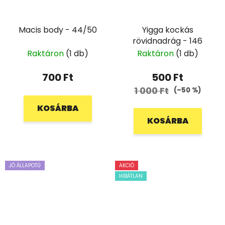
Macis body - 44/50
Yigga kockás
rövidnadrág - 146
Raktáron
(1 db)
Raktáron
(1 db)
700 Ft
500 Ft
1 000 Ft
(–50 %)
KOSÁRBA
KOSÁRBA
JÓ ÁLLAPOTÚ
AKCIÓ
HIBÁTLAN