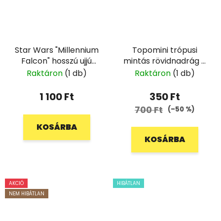
Star Wars "Millennium
Topomini trópusi
Falcon" hosszú ujjú
mintás rövidnadrág -
póló - 146/152
62
Raktáron
(1 db)
Raktáron
(1 db)
1 100 Ft
350 Ft
700 Ft
(–50 %)
KOSÁRBA
KOSÁRBA
AKCIÓ
HIBÁTLAN
NEM HIBÁTLAN