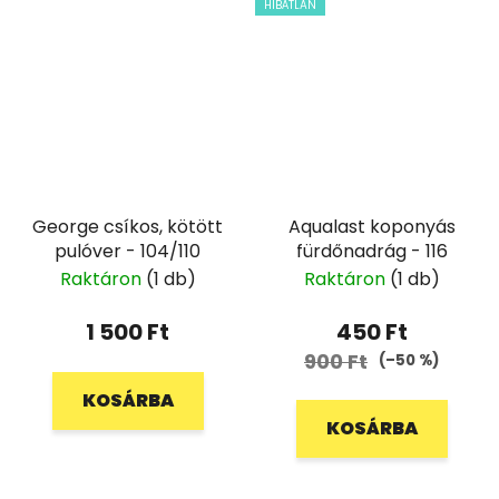
HIBÁTLAN
George csíkos, kötött
Aqualast koponyás
pulóver - 104/110
fürdőnadrág - 116
Raktáron
(1 db)
Raktáron
(1 db)
1 500 Ft
450 Ft
900 Ft
(–50 %)
KOSÁRBA
KOSÁRBA