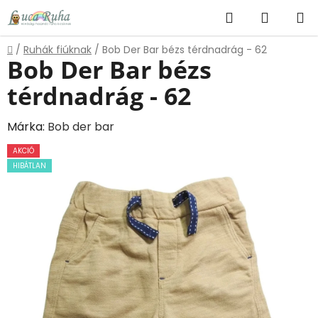
Ugrás
Keresés
KOSÁR
a
fő
Kezdőlap
/
Ruhák fiúknak
/
Bob Der Bar bézs térdnadrág - 62
tartalomhoz
Bob Der Bar bézs
térdnadrág - 62
Márka:
Bob der bar
AKCIÓ
HIBÁTLAN