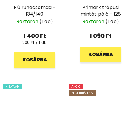
Fiú ruhacsomag -
Primark trópusi
134/140
mintás póló - 128
Raktáron
(1 db)
Raktáron
(1 db)
1 400 Ft
1 090 Ft
Egységár:
200 Ft / 1 db
KOSÁRBA
KOSÁRBA
HIBÁTLAN
AKCIÓ
NEM HIBÁTLAN